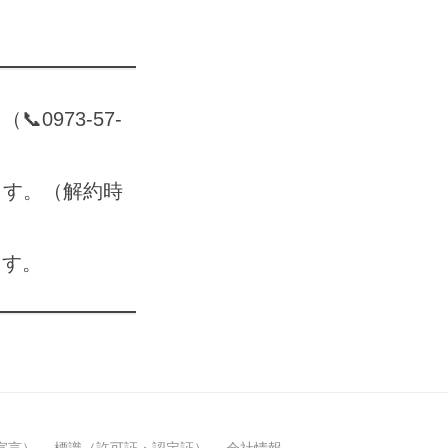
973-57-
ます。（解約時
ます。
宣言）
標識（許可証・認定証）
会社情報