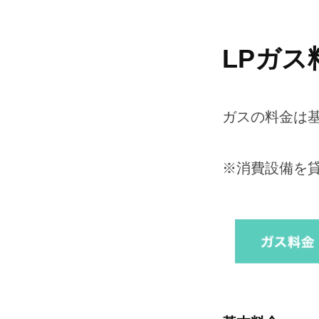
サ
ー
ビ
ガ
LPガス
ス
ス
ガスの料金は
料
金
※消費設備を
の
ご
案
内