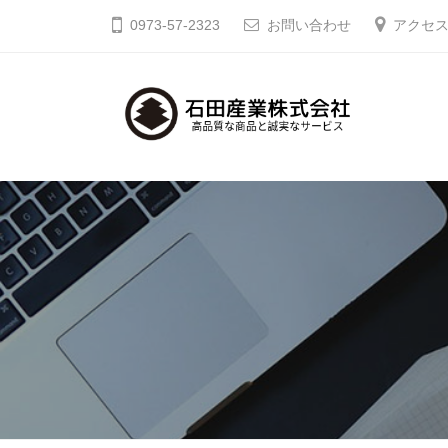
コ
田
0973-57-2323
お問い合わせ
アクセ
ン
産
テ
業
ン
株
ツ
式
石
高
へ
会
品
田
社
ス
質
キ
産
な
ッ
業
商
プ
株
品
式
と
会
誠
社
実
な