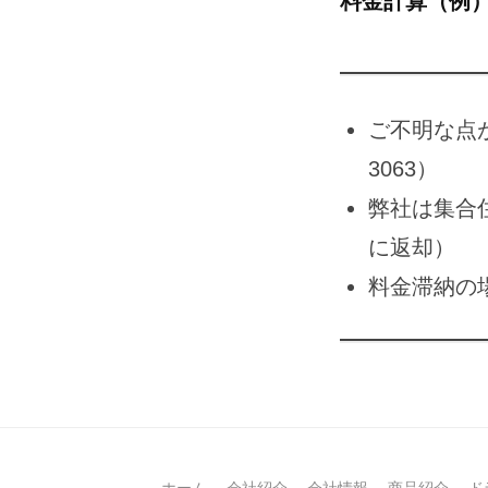
料金計算（例
ご不明な点が
3063）
弊社は集合住
に返却）
料金滞納の
ホーム
会社紹介
会社情報
商品紹介
ド