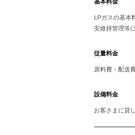
基本料金
2026-
04-
LPガスの基本
30
安維持管理等
by
石
田
従量料金
産
業
原料費・配送
設備料金
お客さまに貸